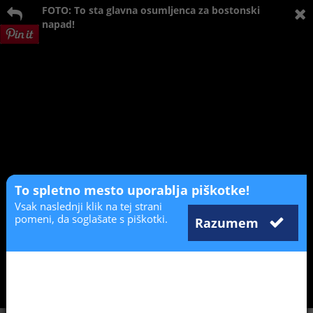
FOTO: To sta glavna osumljenca za bostonski
napad!
To spletno mesto uporablja piškotke!
Vsak naslednji klik na tej strani
pomeni, da soglašate s piškotki.
Razumem