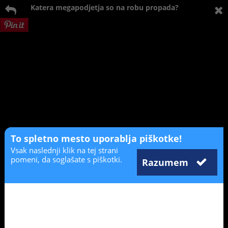
Katera megapodjetja so na robu propada?
To spletno mesto uporablja piškotke!
Vsak naslednji klik na tej strani
pomeni, da soglašate s piškotki.
Razumem