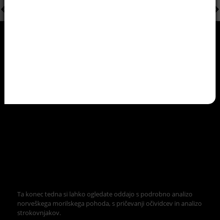
Ta konec tedna si lahko ogledate oddajo s podrobno analizo
norveškega morilskega pohoda, s pričevanji očividcev in analizo
strokovnjakov.