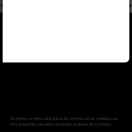
Še vedno ne vemo, ali je barva las res kriva ali ne, vsekakor pa
smo prepričani, da vedno poskrbijo za pravo dozo smeha.