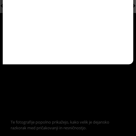
Te fotografije popolno prikažejo, kako velik je dejansko
razkorak med pričakovanji in resničnostjo.