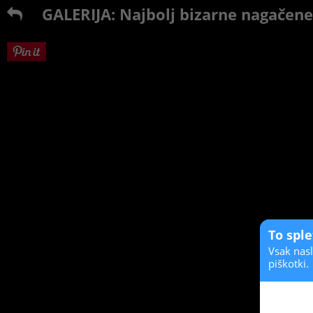
GALERIJA: Najbolj bizarne nagačene 
To spl
Vsak nasl
piškotki.