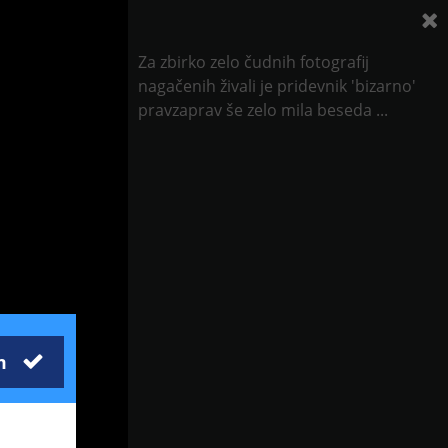
Za zbirko zelo čudnih fotografij
nagačenih živali je pridevnik 'bizarno'
pravzaprav še zelo mila beseda ...
m