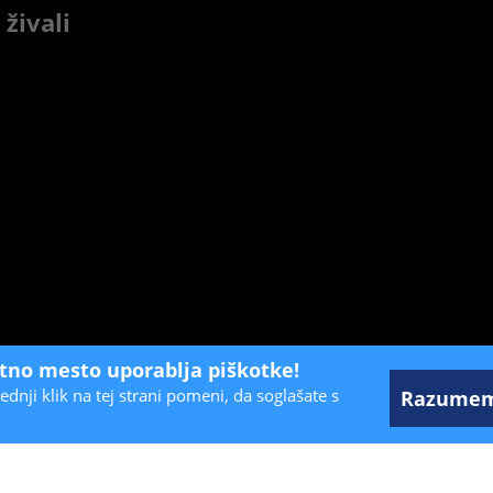
živali
etno mesto uporablja piškotke!
ednji klik na tej strani pomeni, da soglašate s
Razume