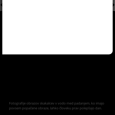
Fotografije obrazov skakalcev v vodo med padanjem, ko imajo
povsem popačene obraze, lahko človeku prav polepšajo dan.