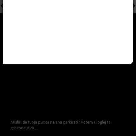
Misliš, da tvoja punca ne zna parkirati? Potem si oglej ta
grozodejstva ...