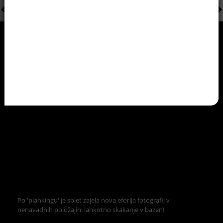
Po 'plankingu' je splet zajela nova eforija fotografij v
nenavadnih položajih: lahkotno skakanje v bazen!