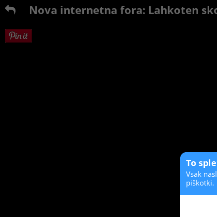
Nova internetna fora: Lahkoten sk
To spl
Vsak nasl
piškotki.