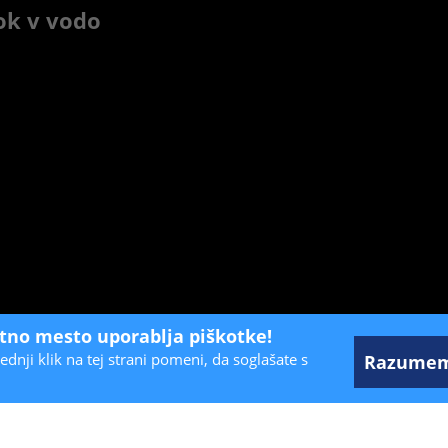
ok v vodo
etno mesto uporablja piškotke!
ednji klik na tej strani pomeni, da soglašate s
Razume