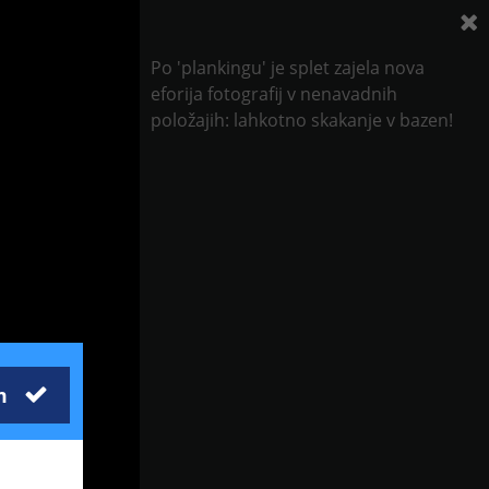
Po 'plankingu' je splet zajela nova
eforija fotografij v nenavadnih
položajih: lahkotno skakanje v bazen!
m