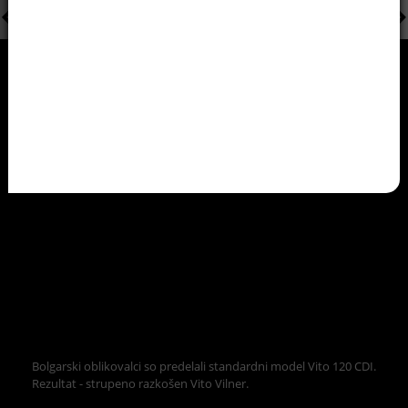
Bolgarski oblikovalci so predelali standardni model Vito 120 CDI.
Rezultat - strupeno razkošen Vito Vilner.