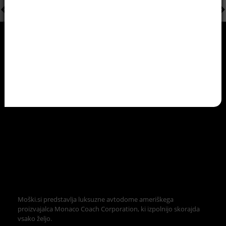
Moški.si predstavlja luksuzne avtodome ameriškega
proizvajalca Monaco Coach Corporation, ki izpolnijo skorajda
vsako željo.