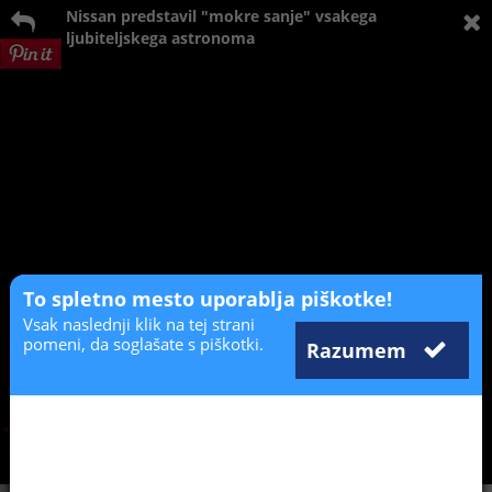
Nissan predstavil "mokre sanje" vsakega
ljubiteljskega astronoma
To spletno mesto uporablja piškotke!
Vsak naslednji klik na tej strani
pomeni, da soglašate s piškotki.
Razumem