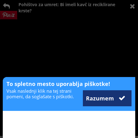
Pohištvo za umret: Bi imeli kavč iz reciklirane
krste?
To spletno mesto uporablja piškotke!
Vsak naslednji klik na tej strani
pomeni, da soglašate s piškotki.
Razumem