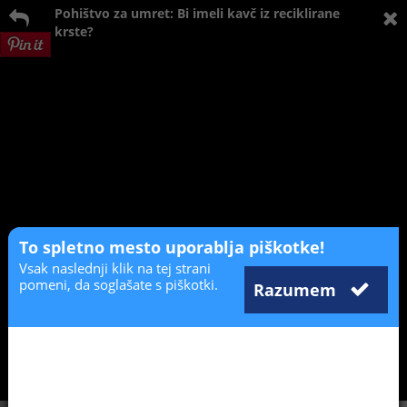
Pohištvo za umret: Bi imeli kavč iz reciklirane
krste?
To spletno mesto uporablja piškotke!
Vsak naslednji klik na tej strani
pomeni, da soglašate s piškotki.
Razumem