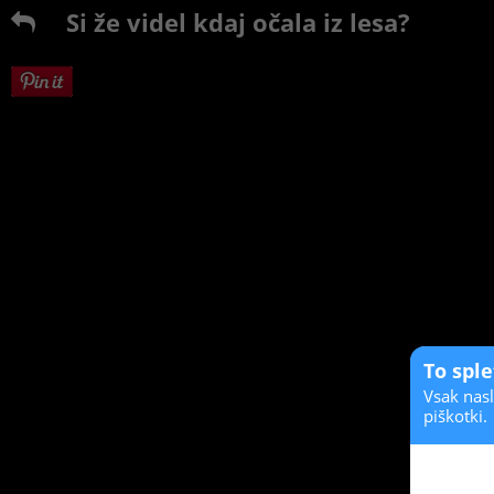
Si že videl kdaj očala iz lesa?
To spl
Vsak nasl
piškotki.