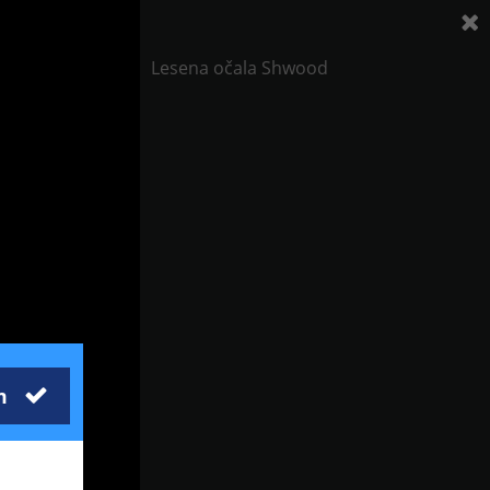
Lesena očala Shwood
m