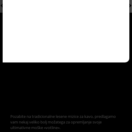
Pozabite na tradicionalne lesene mizice za kavo, predlagamo
vam nekaj veliko bolj možatega za opremljanje svoje
ultimativne moške »votline«.