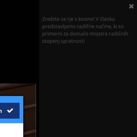
Znebite se rje s kovine! V članku
predstavljamo različne načine, ki so
primerni za domače mojstre različnih
stopenj spretnosti
m