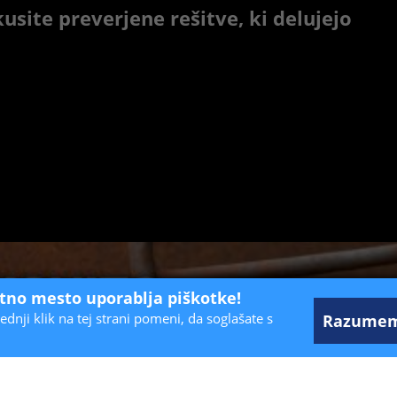
usite preverjene rešitve, ki delujejo
etno mesto uporablja piškotke!
ednji klik na tej strani pomeni, da soglašate s
Razume