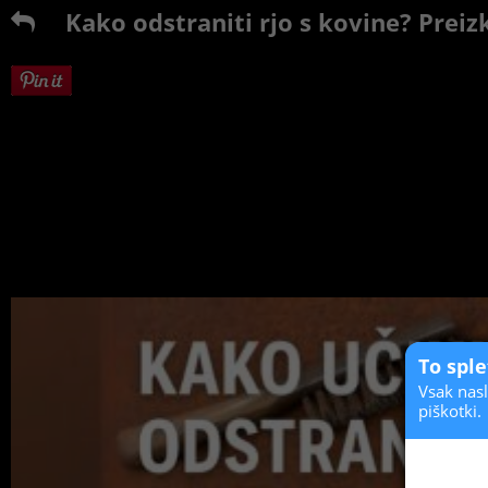
Kako odstraniti rjo s kovine? Preizk
To spl
Vsak nasl
piškotki.