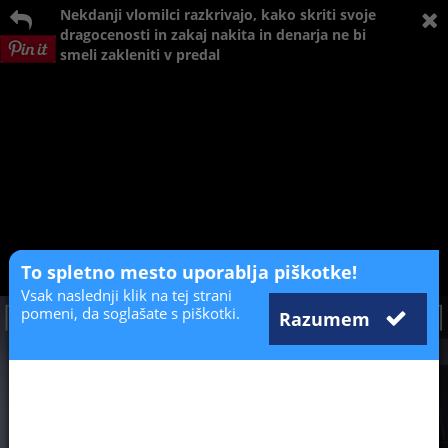
Nekdanji vlomilci razkrivajo, kako skriti svoje
dragocenosti in zakaj nakita in denarja ne bi
smeli zakleniti v predal
To spletno mesto uporablja piškotke!
Vsak naslednji klik na tej strani
pomeni, da soglašate s piškotki.
Razumem