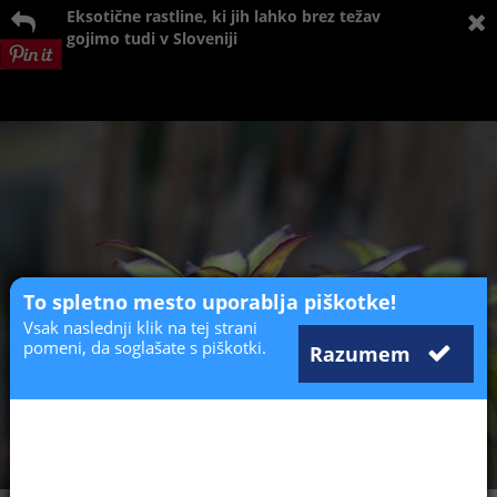
Eksotične rastline, ki jih lahko brez težav
gojimo tudi v Sloveniji
To spletno mesto uporablja piškotke!
Vsak naslednji klik na tej strani
pomeni, da soglašate s piškotki.
Razumem