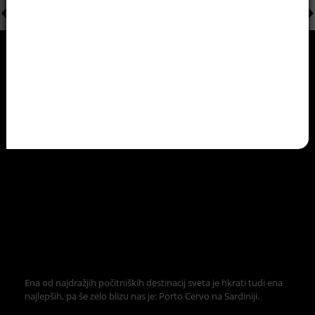
Ena od najdražjih počitniških destinacij sveta je hkrati tudi ena
najlepših, pa še zelo blizu nas je: Porto Cervo na Sardiniji.