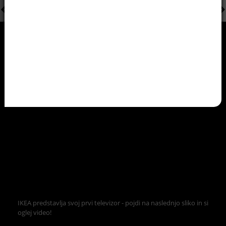
IKEA predstavlja svoj prvi televizor - pojdi na naslednjo sliko in si
oglej video!