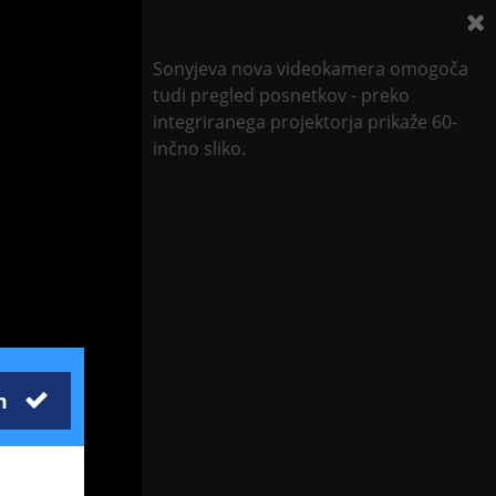
Sonyjeva nova videokamera omogoča
tudi pregled posnetkov - preko
integriranega projektorja prikaže 60-
inčno sliko.
m