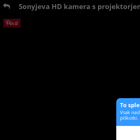
Sonyjeva HD kamera s projektorje
To spl
Vsak nasl
piškotki.