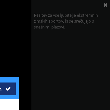
Rešitev za vse ljubitelje ekstremnih
zimskih športov, ki se srečujejo s
snežnimi plazovi.
m