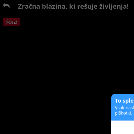
Zračna blazina, ki rešuje življenja!
To spl
Vsak nasl
piškotki.