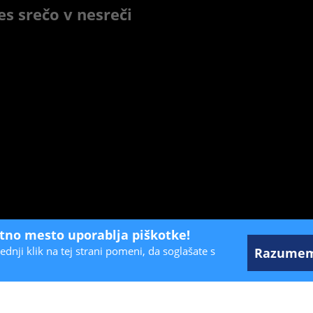
res srečo v nesreči
etno mesto uporablja piškotke!
ednji klik na tej strani pomeni, da soglašate s
Razume