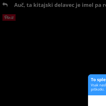
Auč, ta kitajski delavec je imel pa 
To spl
Vsak nasl
piškotki.