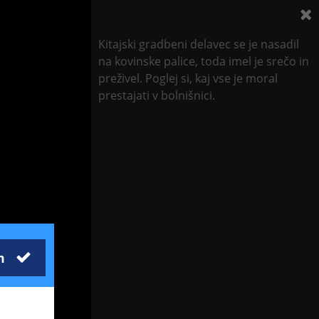
Kitajski gradbeni delavec se je nasadil
na kovinske palice, toda imel je srečo in
preživel. Poglej si, kaj vse je moral
prestajati v bolnišnici.
m