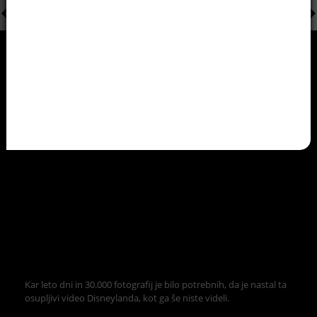
Kar leto dni in 30.000 fotografij je bilo potrebnih, da je nastal ta
osupljivi video Disneylanda, kot ga še niste videli.