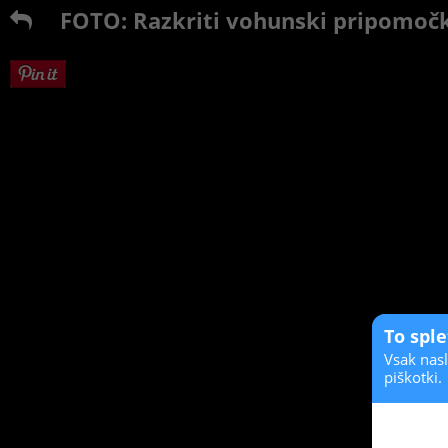
FOTO: Razkriti vohunski pripomočk
To spl
Vsak nasl
piškotki.