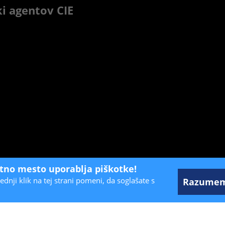
i agentov CIE
etno mesto uporablja piškotke!
ednji klik na tej strani pomeni, da soglašate s
Razume