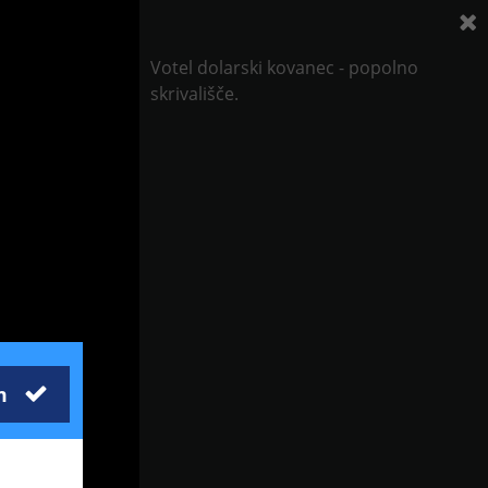
Votel dolarski kovanec - popolno
skrivališče.
m