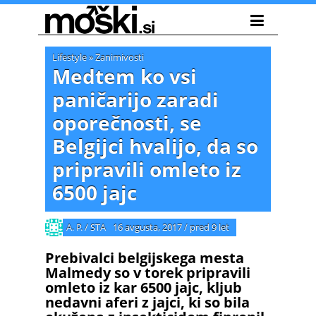
Lifestyle
»
Zanimivosti
Medtem ko vsi
paničarijo zaradi
oporečnosti, se
Belgijci hvalijo, da so
pripravili omleto iz
6500 jajc
A. P. / STA
16 avgusta, 2017
/
pred 9 let
Prebivalci belgijskega mesta
Malmedy so v torek pripravili
omleto iz kar 6500 jajc, kljub
nedavni aferi z jajci, ki so bila