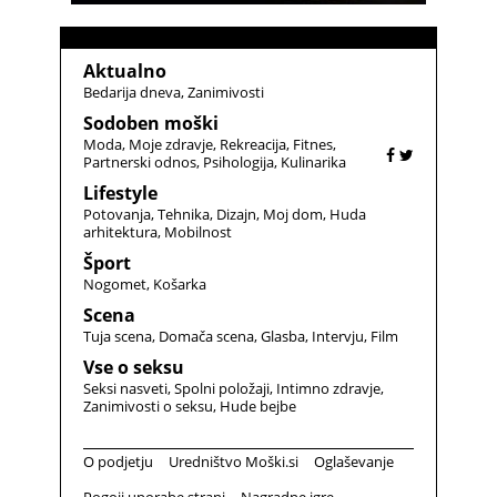
Aktualno
Bedarija dneva
Zanimivosti
Sodoben moški
Moda
Moje zdravje
Rekreacija
Fitnes
Partnerski odnos
Psihologija
Kulinarika
Lifestyle
Potovanja
Tehnika
Dizajn
Moj dom
Huda
arhitektura
Mobilnost
Šport
Nogomet
Košarka
Scena
Tuja scena
Domača scena
Glasba
Intervju
Film
Vse o seksu
Seksi nasveti
Spolni položaji
Intimno zdravje
Zanimivosti o seksu
Hude bejbe
O podjetju
Uredništvo Moški.si
Oglaševanje