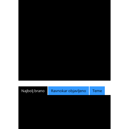
Najbolj brano
Ravnokar objavljeno
Teme