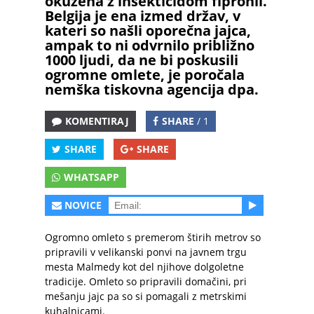
okužena z insekticidom fipronil.
Belgija je ena izmed držav, v
kateri so našli oporečna jajca,
ampak to ni odvrnilo približno
1000 ljudi, da ne bi poskusili
ogromne omlete, je poročala
nemška tiskovna agencija dpa.
KOMENTIRAJ
SHARE
/ 1
SHARE
SHARE
WHATSAPP
NOVICE
Ogromno omleto s premerom štirih metrov so
pripravili v velikanski ponvi na javnem trgu
mesta Malmedy kot del njihove dolgoletne
tradicije. Omleto so pripravili domačini, pri
mešanju jajc pa so si pomagali z metrskimi
kuhalnicami.