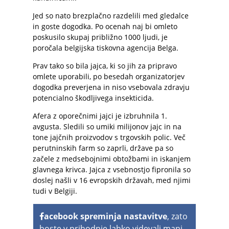
Jed so nato brezplačno razdelili med gledalce
in goste dogodka. Po ocenah naj bi omleto
poskusilo skupaj približno 1000 ljudi, je
poročala belgijska tiskovna agencija Belga.
Prav tako so bila jajca, ki so jih za pripravo
omlete uporabili, po besedah organizatorjev
dogodka preverjena in niso vsebovala zdravju
potencialno škodljivega insekticida.
Afera z oporečnimi jajci je izbruhnila 1.
avgusta. Sledili so umiki milijonov jajc in na
tone jajčnih proizvodov s trgovskih polic. Več
perutninskih farm so zaprli, države pa so
začele z medsebojnimi obtožbami in iskanjem
glavnega krivca. Jajca z vsebnostjo fipronila so
doslej našli v 16 evropskih državah, med njimi
tudi v Belgiji.
acebook spreminja nastavitve
, zato
boste v prihodnje lahko videvali manj