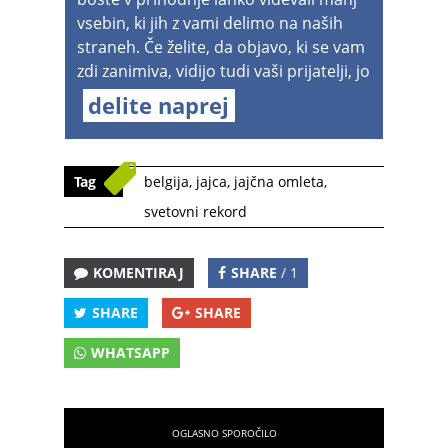
vsebin, ki jih z vami delimo na naših
straneh. Če želite, da objavo, ki se vam
zdi zanimiva, vidijo tudi vaši prijatelji, jo
delite naprej
Tag
belgija
,
jajca
,
jajčna omleta
,
svetovni rekord
KOMENTIRAJ
SHARE
/ 1
SHARE
SHARE
WHATSAPP