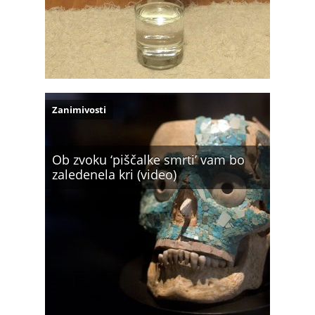
Zanimivosti
Ob zvoku ‘piščalke smrti’ vam bo
zaledenela kri (video)