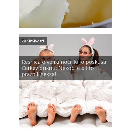
Zanimivosti
Resnica o veliki noči, ki jo poskuša
Cerkev prikriti: Nekoč je bil to
praznik seksa!