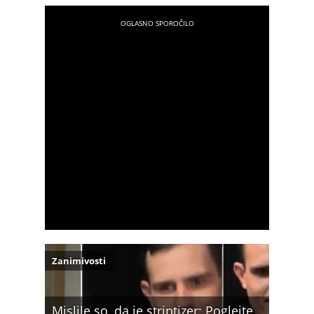
Zanimivosti
Mislile so, da je striptizer: Poglejte,