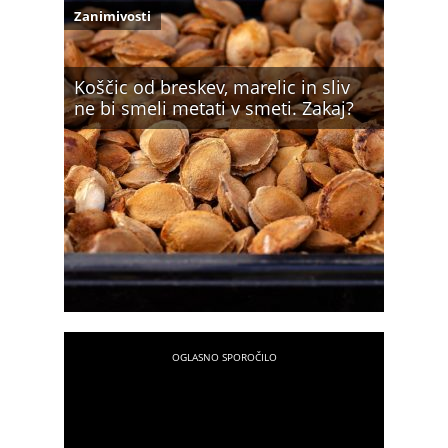
Zanimivosti
Koščic od breskev, marelic in sliv
ne bi smeli metati v smeti. Zakaj?