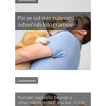
Zanimivosti
Psi se od nas nalezejo
odvečnih kilogramov
Zanimivosti
Poznate najdaljšo besedo v
slovenskem jeziku? Ima kar 25 črk,