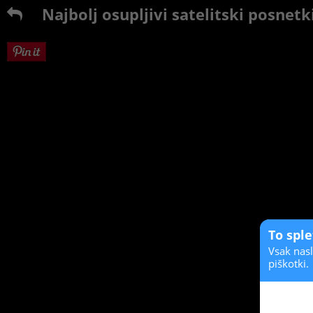
Najbolj osupljivi satelitski posnetk
To spl
Vsak nasl
piškotki.