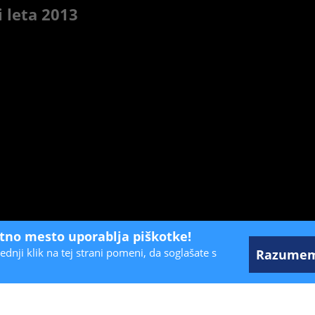
i leta 2013
etno mesto uporablja piškotke!
ednji klik na tej strani pomeni, da soglašate s
Razume