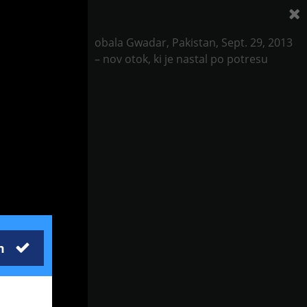
obala Gwadar, Pakistan, Sept. 29, 2013
– nov otok, ki je nastal po potresu
m