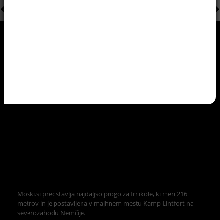
Moški.si predstavlja najdaljšo progo za frnikole, ki meri 216
metrov in je postavljena v majhnem mestu Kamp-Lintfort na
severozahodu Nemčije.