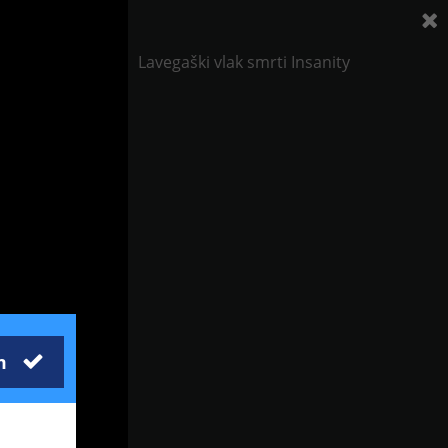
Lavegaški vlak smrti Insanity
m