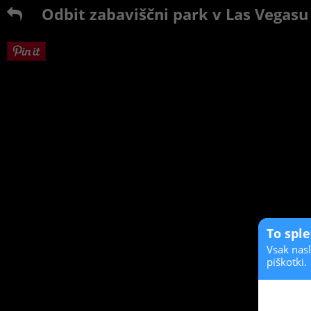
Odbit zabaviščni park v Las Vegasu
To spl
Vsak nasl
piškotki.