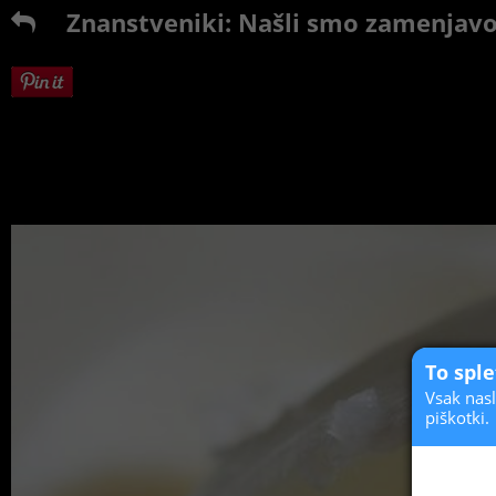
Znanstveniki: Našli smo zamenjavo z
To spl
Vsak nasl
piškotki.