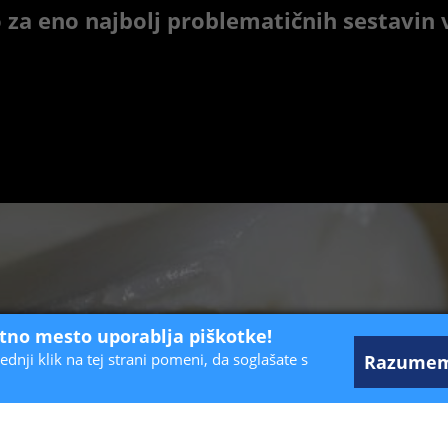
a eno najbolj problematičnih sestavin v 
etno mesto uporablja piškotke!
ednji klik na tej strani pomeni, da soglašate s
Razume