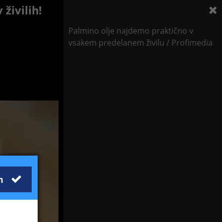
živilih!
Palmino olje najdemo praktično v
vsakem predelanem živilu / Profimedia
m