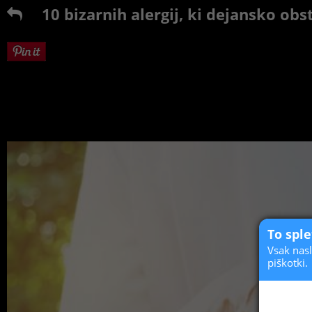
10 bizarnih alergij, ki dejansko obs
To spl
Vsak nasl
piškotki.