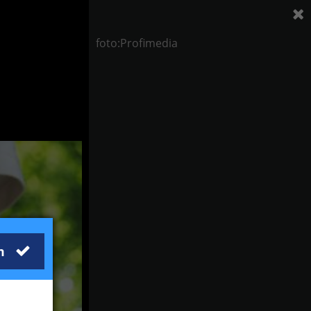
foto:Profimedia
m