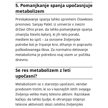
5. Pomanjkanje spanja upočasnjuje
metabolizem
Preskakovanje spanja lahko spremeni človekovo
presnovo. Sanjay Patel, iz univerze v zvezni
državi Ohio pravi, da lahko pomanjkanje spanja
zmanjša število kalorij, ki jih telo porabi,
medtem ko spiš – za osnovne življenjske
potrebe kot je črpanje krvi, dihanje in popravilo
poškodovanega tkiva. Za normalno delovanje
metabolizma je potrebno vsaj osem ur počitka
dnevno.
Se res metabolizem z leti
upočasni?
Metabolizem se s starostjo upočasni, vendar
predvsem tistim, ki so v kasnejših letih svojega
življenja veliko manj telesno aktivni. Raziskave
kažejo, da lahko ljudje, ki ohranjajo stopnjo
telesne aktivnosti skozi celotno življenjsko