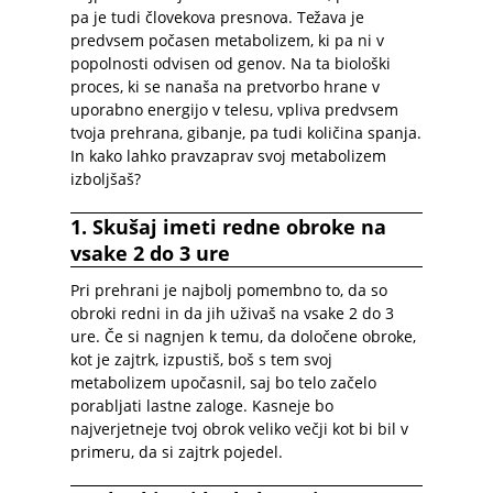
pa je tudi človekova presnova. Težava je
predvsem počasen metabolizem, ki pa ni v
popolnosti odvisen od genov. Na ta biološki
proces, ki se nanaša na pretvorbo hrane v
uporabno energijo v telesu, vpliva predvsem
tvoja prehrana, gibanje, pa tudi količina spanja.
In kako lahko pravzaprav svoj metabolizem
izboljšaš?
1. Skušaj imeti redne obroke na
vsake 2 do 3 ure
Pri prehrani je najbolj pomembno to, da so
obroki redni in da jih uživaš na vsake 2 do 3
ure. Če si nagnjen k temu, da določene obroke,
kot je zajtrk, izpustiš, boš s tem svoj
metabolizem upočasnil, saj bo telo začelo
porabljati lastne zaloge. Kasneje bo
najverjetneje tvoj obrok veliko večji kot bi bil v
primeru, da si zajtrk pojedel.