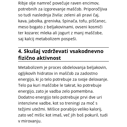
Ribje olje namreč povečuje raven encimov,
potrebnih za izgorevanje maščob. Priporočljiva
so tudi naslednja živila: zeleni ali pravi čaj,
kava, jabolka, grenivka, špinača, tofu, piščanec,
meso bogato z beljakovinami, ovseni kosmiči
ter kozarec mleka ali jogurt z manj maščobe,
saj kalcij metabolizem pospeši.
4. Skušaj vzdrževati vsakodnevno
fizično aktivnost
Metabolizem je proces obdelovanja beljakovin,
ogljikovih hidratov in maščob za zadostno
energijo, ki jo telo potrebuje za svoje delovanje.
Telo pa kuri maščobe le takrat, ko potrebuje
energijo, zato je vadba zelo pomembna.
Dodatno energijo telo potrebuje prvi dve uri
intenzivne vadbe, kot so treningi za moč s
težjimi utežmi. Mišice porabijo veliko kalorij,
zato več mišic kot imaš, več jih boš pokuril, tudi
v mirovanju.