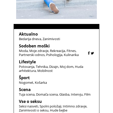
Aktualno
Bedarija dneva
Zanimivosti
Sodoben moški
Moda
Moje zdravje
Rekreacija
Fitnes
Partnerski odnos
Psihologija
Kulinarika
Lifestyle
Potovanja
Tehnika
Dizajn
Moj dom
Huda
arhitektura
Mobilnost
Šport
Nogomet
Košarka
Scena
Tuja scena
Domača scena
Glasba
Intervju
Film
Vse o seksu
Seksi nasveti
Spolni položaji
Intimno zdravje
Zanimivosti o seksu
Hude bejbe