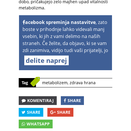
dobo, pričakujejo zelo majhen upad vitalnosti
metabolizma.
acebook spreminja nastavitve
, zato
boste v prihodnje lahko videvali manj
vsebin, ki jih z vami delimo na naših
straneh. Če želite, da objavo, ki se vam
zdi zanimiva, vidijo tudi vaši prijatelji, jo
delite naprej
Tag
metabolizem
,
zdrava hrana
KOMENTIRAJ
SHARE
SHARE
SHARE
WHATSAPP