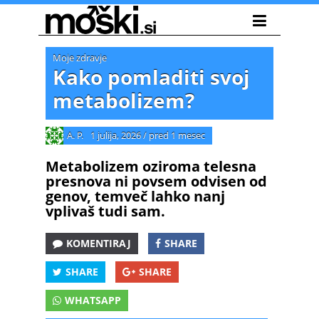
Moje zdravje
Kako pomladiti svoj
metabolizem?
A. P.
1 julija, 2026
/
pred 1 mesec
Metabolizem oziroma telesna
presnova ni povsem odvisen od
genov, temveč lahko nanj
vplivaš tudi sam.
KOMENTIRAJ
SHARE
SHARE
SHARE
WHATSAPP