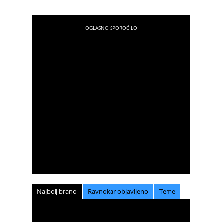
Najbolj brano
Ravnokar objavljeno
Teme