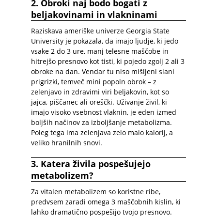
2. Obroki naj bodo bogati z
beljakovinami in vlakninami
Raziskava ameriške univerze Georgia State
University je pokazala, da imajo ljudje, ki jedo
vsake 2 do 3 ure, manj telesne maščobe in
hitrejšo presnovo kot tisti, ki pojedo zgolj 2 ali 3
obroke na dan. Vendar tu niso mišljeni slani
prigrizki, temveč mini popoln obrok – z
zelenjavo in zdravimi viri beljakovin, kot so
jajca, piščanec ali oreščki. Uživanje živil, ki
imajo visoko vsebnost vlaknin, je eden izmed
boljših načinov za izboljšanje metabolizma.
Poleg tega ima zelenjava zelo malo kalorij, a
veliko hranilnih snovi.
3. Katera živila pospešujejo
metabolizem?
Za vitalen metabolizem so koristne ribe,
predvsem zaradi omega 3 maščobnih kislin, ki
lahko dramatično pospešijo tvojo presnovo.