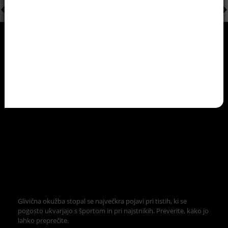
Glivična okužba stopal se največkra pojavi pri tistih, ki se
pogosto ukvarjajo s športom in pri najstnikih. Preverite, kako jo
lahko preprečite.