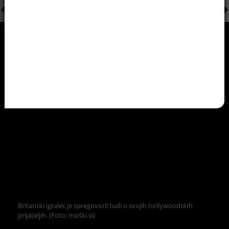
Britanski igralec je spregovoril tudi o svojih hollywoodskih
prijateljih. (Foto: moški.si)