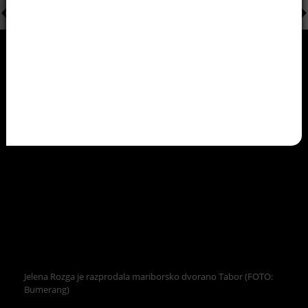
Jelena Rozga je razprodala mariborsko dvorano Tabor (FOTO:
Bumerang)