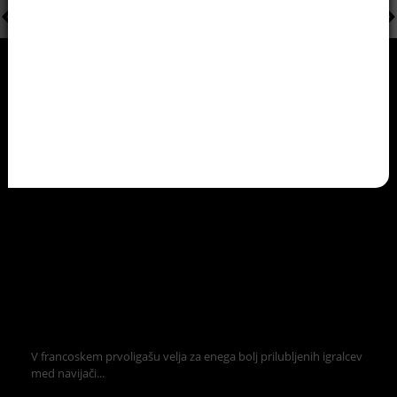
V francoskem prvoligašu velja za enega bolj prilubljenih igralcev
med navijači...