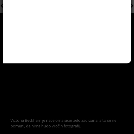
Victoria Beckham je načeloma sicer zelo zadržana, a to še ne
pomeni, da nima hudo vročih fotografij.