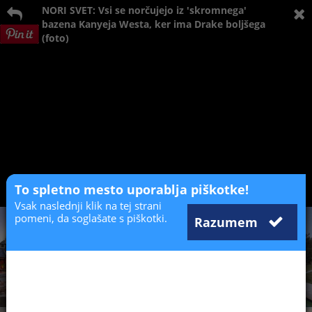
NORI SVET: Vsi se norčujejo iz 'skromnega'
bazena Kanyeja Westa, ker ima Drake boljšega
(foto)
To spletno mesto uporablja piškotke!
Vsak naslednji klik na tej strani
pomeni, da soglašate s piškotki.
Razumem