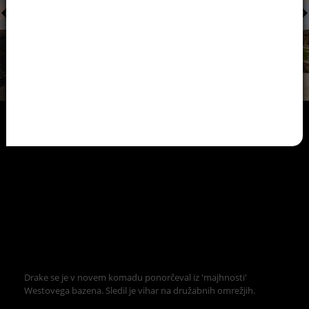
Drake se je v novem komadu ponorčeval iz 'majhnosti'
Westovega bazena. Sledil je vihar na družabnih omrežjih.