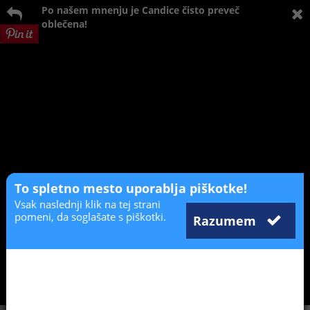
Po našem mnenju je Candice čisto preveč
oblečena!
To spletno mesto uporablja piškotke!
Vsak naslednji klik na tej strani
pomeni, da soglašate s piškotki.
Razumem