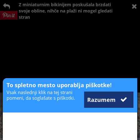
Z miniaturnim bikinijem poskušala brzdati
svoje obline, nihče na plaži ni mogel gledati
stran
To spletno mesto uporablja piškotke!
Vsak naslednji klik na tej strani
pomeni, da soglašate s piškotki.
Razumem