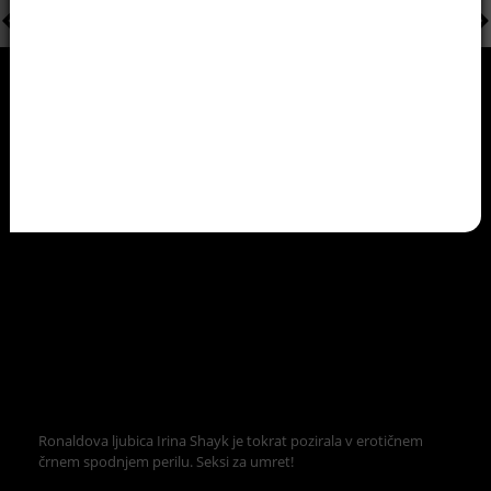
Ronaldova ljubica Irina Shayk je tokrat pozirala v erotičnem
črnem spodnjem perilu. Seksi za umret!