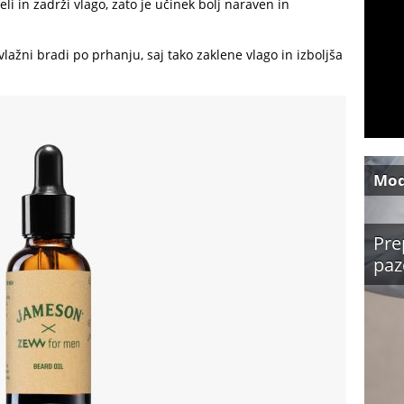
eli in zadrži vlago, zato je učinek bolj naraven in
lažni bradi po prhanju, saj tako zaklene vlago in izboljša
Mo
Pre
paz