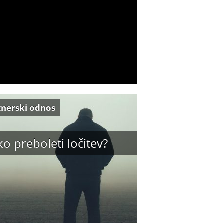
tnerski odnos
o preboleti ločitev?