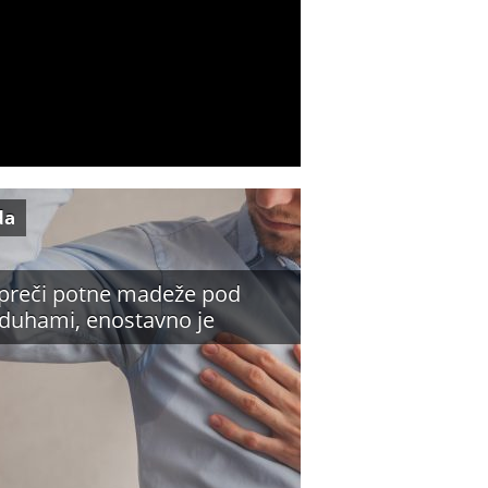
da
preči potne madeže pod
duhami, enostavno je