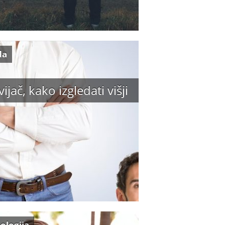
da
vijač, kako izgledati višji
ologija