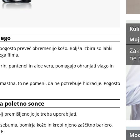
Kul
nego
Moj
pogosto preveč obremenijo kožo. Boljša izbira so lahki
Zak
ega filma.
ne 
cerin, pantenol in aloe vera, pomagajo ohranjati vlago in
 mastna, to ne pomeni, da ne potrebuje hidracije. Pogosto
za poletno sonce
olj premišljeno jo je treba uporabljati.
sebuma, pomirja kožo in krepi njeno zaščitno bariero.
 E.
Mo