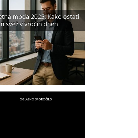
etna moda 2025: Kako ostati
 in svež v vročih dneh