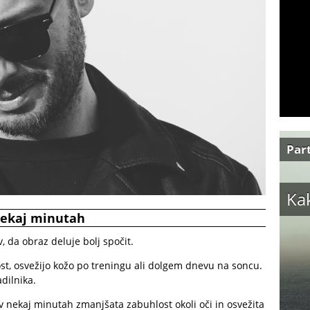
Par
Kak
 nekaj minutah
, da obraz deluje bolj spočit.
st, osvežijo kožo po treningu ali dolgem dnevu na soncu.
dilnika.
o v nekaj minutah zmanjšata zabuhlost okoli oči in osvežita