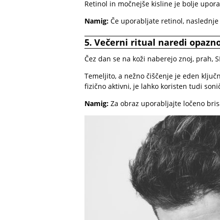
Retinol in močnejše kisline je bolje upora
Namig:
Če uporabljate retinol, naslednje 
5. Večerni ritual naredi opazno
Čez dan se na koži naberejo znoj, prah, S
Temeljito, a nežno čiščenje je eden ključ
fizično aktivni, je lahko koristen tudi soni
Namig:
Za obraz uporabljajte ločeno bris