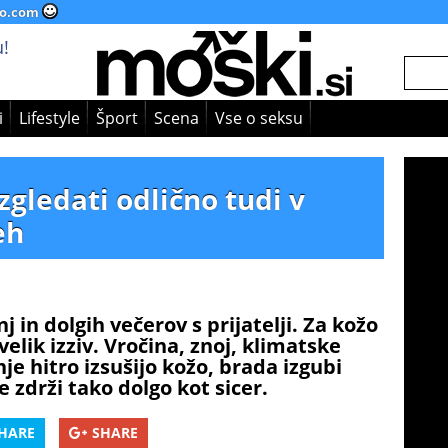
o.com
!
i
Lifestyle
Šport
Scena
Vse o seksu
zgledati odlično tudi v
eh
j in dolgih večerov s prijatelji. Za kožo
elik izziv. Vročina, znoj, klimatske
e hitro izsušijo kožo, brada izgubi
zdrži tako dolgo kot sicer.
HARE
SHARE