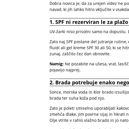
Dobra novica je, da za urejen videz ne po
navad, ki jih lahko hitro vključite v vsakd
1. SPF ni rezerviran le za plažo
UV-žarki niso prisotni samo na dopustu. 
Zato naj SPF postane del jutranje rutine, 
fluidi ali gel kreme SPF 30 ali 50, ki se h
zunaj, zaščito čez dan obnovite.
Namig:
Ne pozabite na ušesa, vrat, lasišč
pojavijo najprej.
2. Brada potrebuje enako nego
Sonce, morska voda in klor brado izsušijo
brada ter suha koža pod njo.
Zato je poleti smiselno uporabljati kako
zmehča dlake, jim povrne sijaj in hkrati
Olje vtrite v rahlo vlažno brado in jo nato