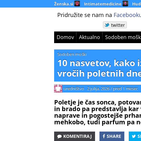
Ženska.si
Intimatemedicine
Hud
Pridružite se nam na
Facebooku
twitter
Domov
Aktualno
Sodoben mošk
Sodoben moški
10 nasvetov, kako i
vročih poletnih dn
uredništvo
2 julija, 2026
/
pred 1 mesec
Poletje je čas sonca, potovan
in brado pa predstavlja kar v
naprave in pogostejše prhanj
mehkobo, tudi parfum pa ne 
KOMENTIRAJ
SHARE
S