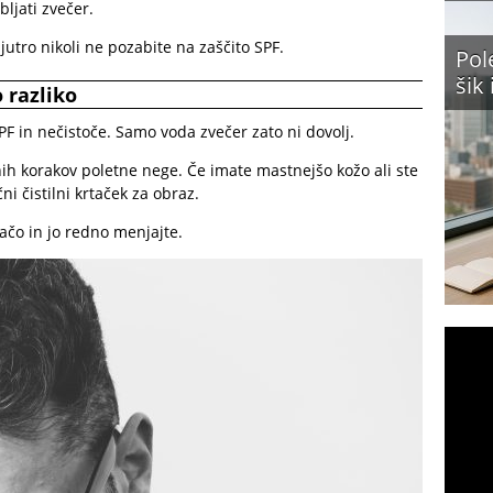
bljati zvečer.
jutro nikoli ne pozabite na zaščito SPF.
Pol
šik
 razliko
PF in nečistoče. Samo voda zvečer zato ni dovolj.
nih korakov poletne nege. Če imate mastnejšo kožo ali ste
čni čistilni krtaček za obraz.
ačo in jo redno menjajte.