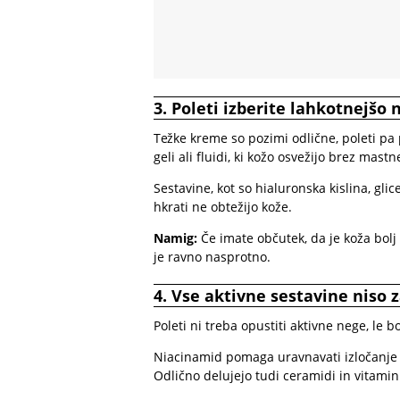
3. Poleti izberite lahkotnejšo 
Težke kreme so pozimi odlične, poleti pa 
geli ali fluidi, ki kožo osvežijo brez mastn
Sestavine, kot so hialuronska kislina, gli
hkrati ne obtežijo kože.
Namig:
Če imate občutek, da je koža bolj
je ravno nasprotno.
4. Vse aktivne sestavine niso 
Poleti ni treba opustiti aktivne nege, le b
Niacinamid pomaga uravnavati izločanje 
Odlično delujejo tudi ceramidi in vitamin