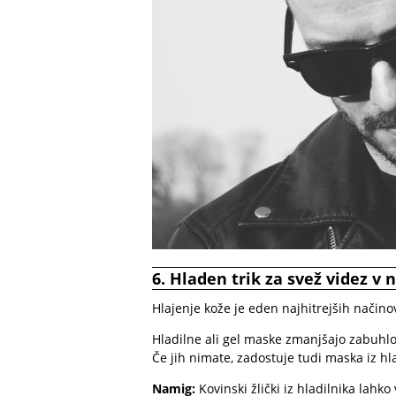
6. Hladen trik za svež videz v
Hlajenje kože je eden najhitrejših načinov
Hladilne ali gel maske zmanjšajo zabuhlo
Če jih nimate, zadostuje tudi maska iz hla
Namig:
Kovinski žlički iz hladilnika lahk