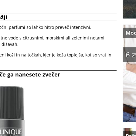
žji
čni parfumi so lahko hitro preveč intenzivni.
Mo
tne vode s citrusnimi, morskimi ali zelenimi notami.
h dišavah.
6 z
i koži in na točkah, kjer je koža toplejša, kot so vrat in
, če ga nanesete zvečer
Psih