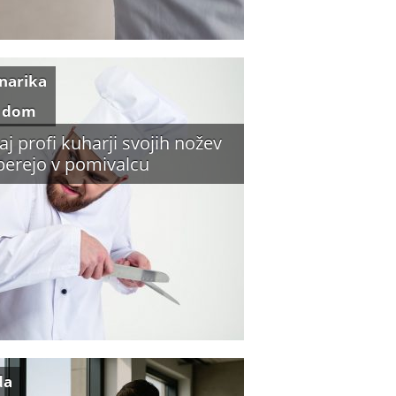
inarika
 dom
aj profi kuharji svojih nožev
perejo v pomivalcu
da