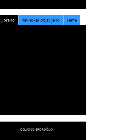
lj brano
Ravnokar objavljeno
Teme