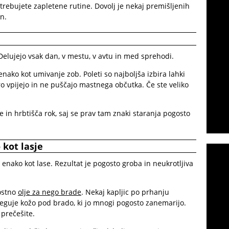
trebujete zapletene rutine. Dovolj je nekaj premišljenih
an.
Delujejo vsak dan, v mestu, v avtu in med sprehodi.
enako kot umivanje zob. Poleti so najboljša izbira lahki
itro vpijejo in ne puščajo mastnega občutka. Če ste veliko
e in hrbtišča rok, saj se prav tam znaki staranja pogosto
 kot lasje
 enako kot lase. Rezultat je pogosto groba in neukrotljiva
vostno
olje za nego brade
. Nekaj kapljic po prhanju
 neguje kožo pod brado, ki jo mnogi pogosto zanemarijo.
 prečešite.