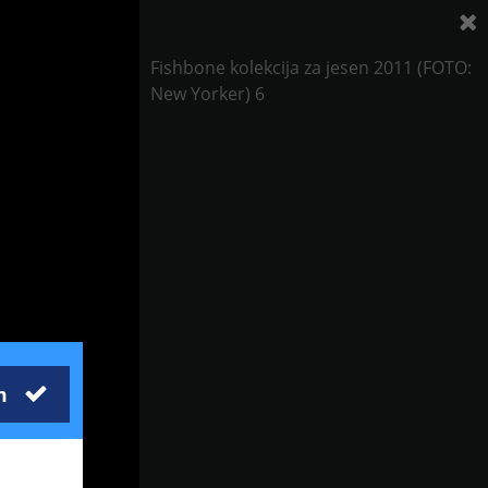
Fishbone kolekcija za jesen 2011 (FOTO:
New Yorker) 6
m