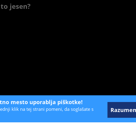
 to jesen?
etno mesto uporablja piškotke!
ednji klik na tej strani pomeni, da soglašate s
Razume