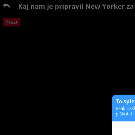
Kaj nam je pripravil New Yorker za
To spl
Vsak nasl
piškotki.