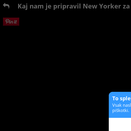
Kaj nam je pripravil New Yorker za
To spl
Vsak nasl
piškotki.