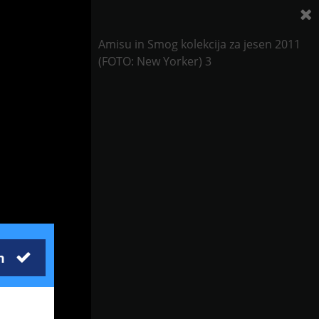
Amisu in Smog kolekcija za jesen 2011
(FOTO: New Yorker) 3
m