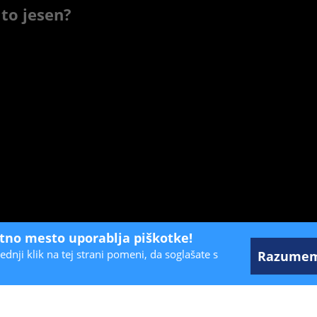
 to jesen?
etno mesto uporablja piškotke!
ednji klik na tej strani pomeni, da soglašate s
Razume