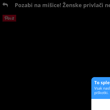
Pozabi na mišice! Ženske privlači ne
To spl
Vsak nasl
piškotki.