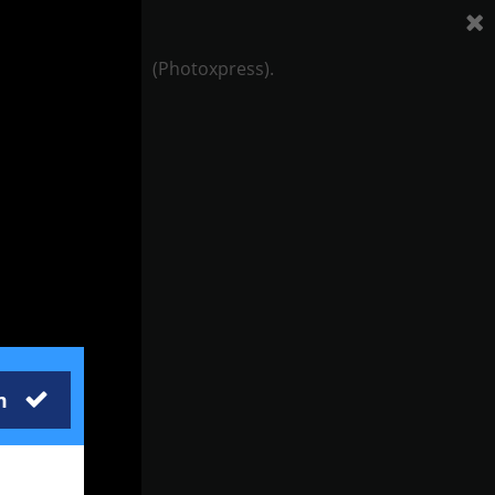
(Photoxpress).
m