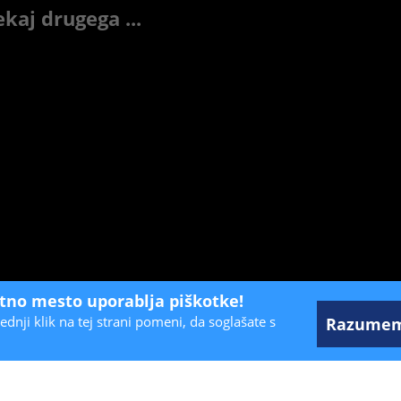
kaj drugega ...
etno mesto uporablja piškotke!
ednji klik na tej strani pomeni, da soglašate s
Razume