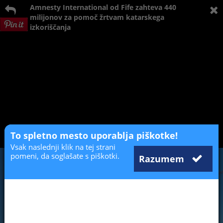
Amnesty International od Fife zahteva 440
milijonov za pomoč žrtvam katarskega
izkoriščanja
To spletno mesto uporablja piškotke!
Vsak naslednji klik na tej strani
pomeni, da soglašate s piškotki.
Razumem