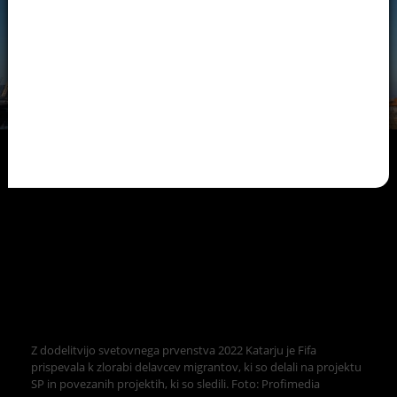
Z dodelitvijo svetovnega prvenstva 2022 Katarju je Fifa
prispevala k zlorabi delavcev migrantov, ki so delali na projektu
SP in povezanih projektih, ki so sledili. Foto: Profimedia