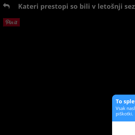
Kateri prestopi so bili v letošnji se
To spl
Vsak nasl
piškotki.