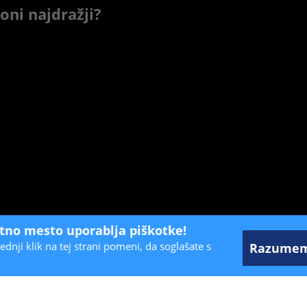
zoni najdražji?
etno mesto uporablja piškotke!
ednji klik na tej strani pomeni, da soglašate s
Razume