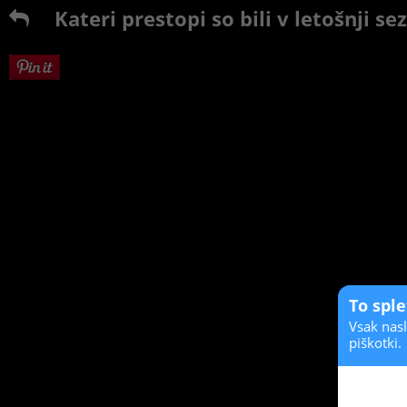
Kateri prestopi so bili v letošnji se
To spl
Vsak nasl
piškotki.