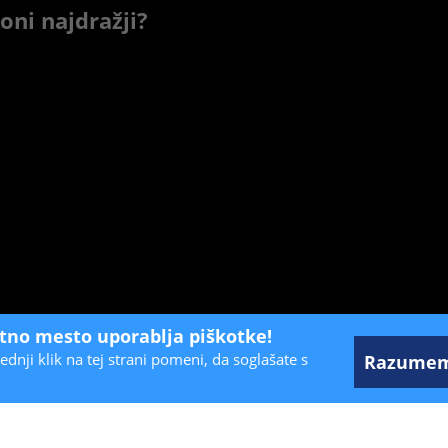
zoni najdražji?
etno mesto uporablja piškotke!
ednji klik na tej strani pomeni, da soglašate s
Razume